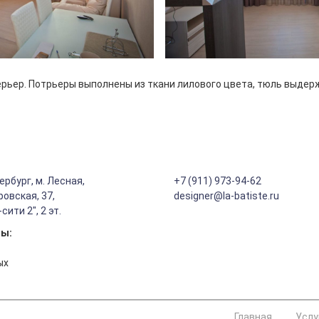
ерьер. Потрьеры выполнены из ткани лилового цвета, тюль выдерж
ербург, м. Лесная,
+7 (911) 973-94-62
ровская, 37,
designer@la-batiste.ru
ити 2", 2 эт.
ты:
ых
Главная
Услу