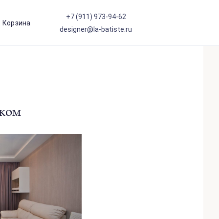
+7 (911) 973-94-62
Корзина
designer@la-batiste.ru
ском